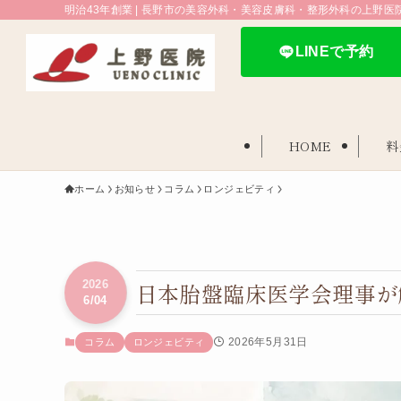
明治43年創業 | 長野市の美容外科・美容皮膚科・整形外科の上野医
LINEで予約
HOME
料
ホーム
お知らせ
コラム
ロンジェビティ
日本胎盤臨床医学会理事が
2026
6/04
2026年5月31日
コラム
ロンジェビティ