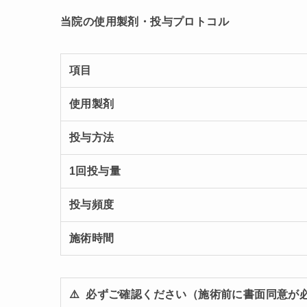
当院の使用製剤・投与プロトコル
項目
使用製剤
投与方法
1回投与量
投与頻度
施術時間
⚠️ 必ずご確認ください（施術前に書面同意が