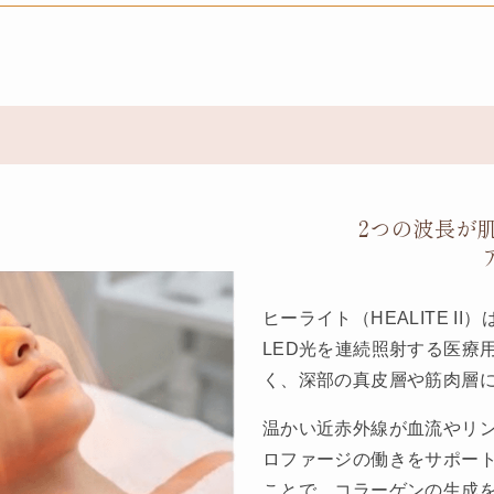
2つの波長が
ヒーライト（HEALITE II
LED光を連続照射する医療
く、深部の真皮層や筋肉層
温かい近赤外線が血流やリ
ロファージの働きをサポー
ことで、コラーゲンの生成