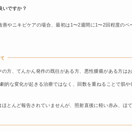
良いですか？
改善やニキビケアの場合、最初は1〜2週間に1〜2回程度のペ
いて
中の方、てんかん発作の既往がある方、悪性腫瘍がある方は
で劇的な変化が起きる治療ではなく、回数を重ねることで肌や
はほとんど報告されていませんが、照射直後に軽い赤み、ほ
。