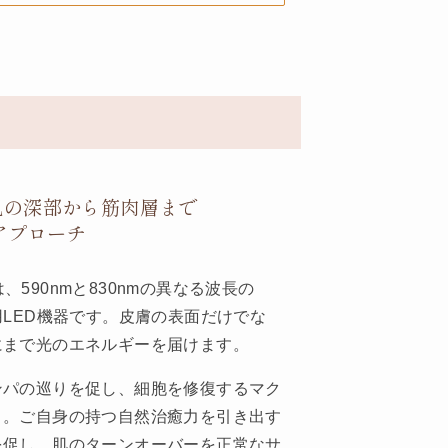
肌の深部から筋肉層まで
アプローチ
）は、590nmと830nmの異なる波長の
用LED機器です。皮膚の表面だけでな
にまで光のエネルギーを届けます。
ンパの巡りを促し、細胞を修復するマク
ト。ご自身の持つ自然治癒力を引き出す
を促し、肌のターンオーバーを正常なサ