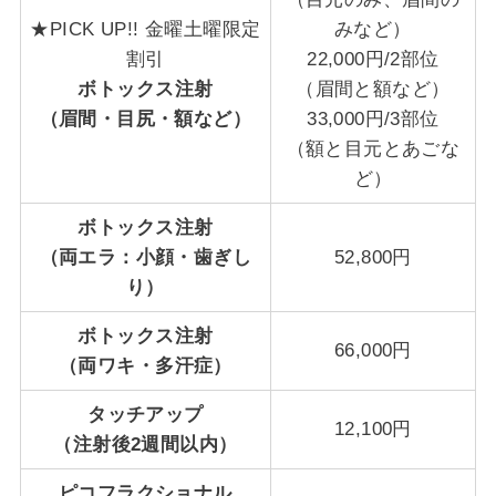
★PICK UP!! 金曜土曜限定
みなど）
割引
22,000円/2部位
ボトックス注射
（眉間と額など）
（
眉間・目尻・額
など）
33,000円/3部位
（額と目元とあごな
ど）
ボトックス注射
（
両エラ：小顔・歯ぎし
52,800円
り
）
ボトックス注射
66,000円
（
両ワキ・多汗症
）
タッチアップ
12,100円
（注射後2週間以内）
ピコフラクショナル