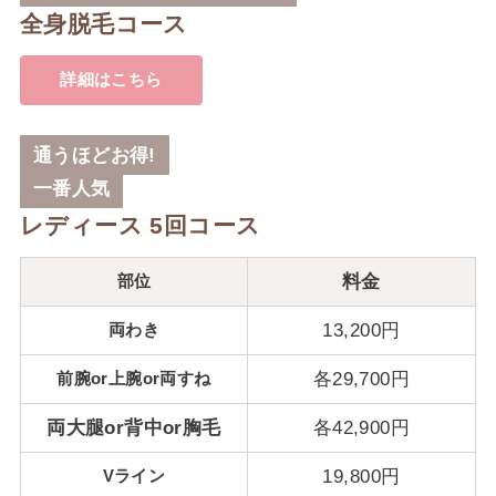
全身脱毛コース
詳細はこちら
通うほどお得!
一番人気
レディース 5回コース
部位
料金
両わき
13,200円
前腕or上腕or両すね
各29,700円
両大腿or背中or胸毛
各42,900円
Vライン
19,800円