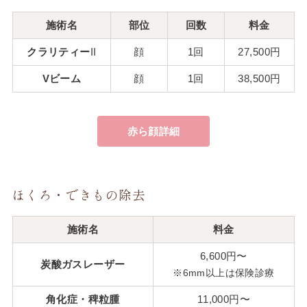
施術名
部位
回数
料金
クラリティー
II
顔
1回
27,500円
Vビーム
顔
1回
38,500円
赤ら顔詳細
ほくろ・できもの除去
施術名
料金
6,600円〜
炭酸ガスレーザー
※6mm以上は保険診療
角化症・稗粒腫
11,000円〜