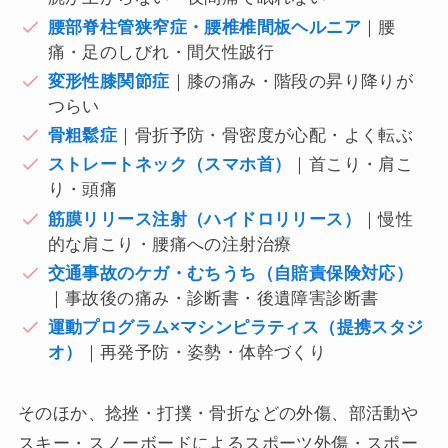
腰部脊柱管狭窄症・腰椎椎間板ヘルニア
｜腰
痛・足のしびれ・間欠性跛行
変形性膝関節症
｜膝の痛み・階段の昇り降りが
つらい
骨粗鬆症
｜骨折予防・骨密度が心配・よく転ぶ
ストレートネック（スマホ首）
｜首こり・肩こ
り・頭痛
筋膜リリース注射（ハイドロリリース）
｜慢性
的な肩こり・腰痛への注射治療
交通事故のケガ・むちうち（自賠責保険対応）
｜事故後の痛み・診断書・後遺障害診断書
運動プログラム×マシンピラティス（提携スタジ
オ）
｜再発予防・姿勢・体幹づくり
そのほか、捻挫・打撲・骨折などの外傷、部活動や
スキー・スノーボードによるスポーツ外傷・スポー