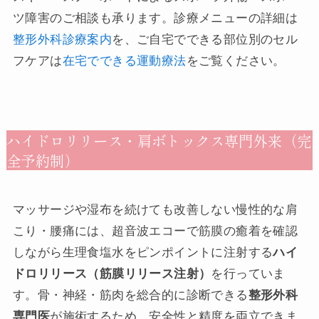
ツ障害のご相談も承ります。診療メニューの詳細は
整形外科診療案内
を、ご自宅でできる部位別のセル
フケアは
在宅でできる運動療法
をご覧ください。
ハイドロリリース・肩ボトックス専門外来（完
全予約制）
マッサージや湿布を続けても改善しない慢性的な肩
こり・腰痛には、超音波エコーで筋膜の癒着を確認
しながら生理食塩水をピンポイントに注射する
ハイ
ドロリリース（筋膜リリース注射）
を行っていま
す。骨・神経・筋肉を総合的に診断できる
整形外科
専門医
が施術するため、安全性と精度を両立できま