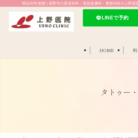
明治43年創業 | 長野市の美容外科・美容皮膚科・整形外科の上野医
LINEで予約
HOME
料
タトゥー・