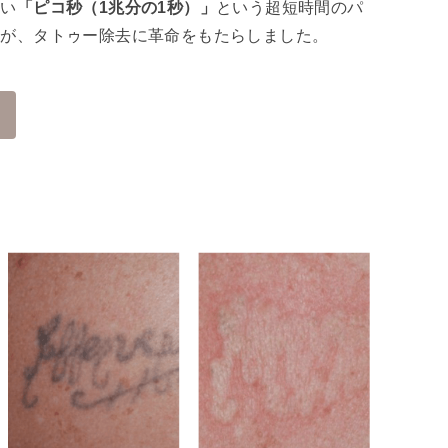
短い
「ピコ秒（1兆分の1秒）」
という超短時間のパ
」が、タトゥー除去に革命をもたらしました。