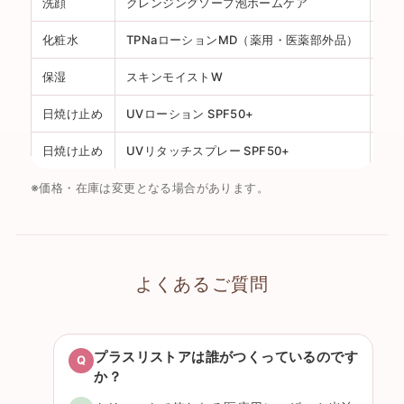
洗顔
クレンジングソープ泡ホームケア
20
化粧水
TPNaローションMD（薬用・医薬部外品）
10
保湿
スキンモイストW
50
日焼け止め
UVローション SPF50+
30
日焼け止め
UVリタッチスプレー SPF50+
40
※価格・在庫は変更となる場合があります。
よくあるご質問
プラスリストアは誰がつくっているのです
か？