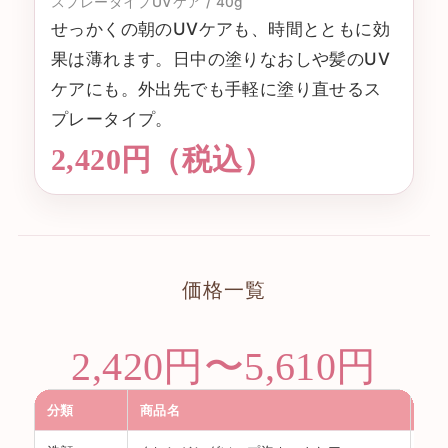
スプレータイプUVケア / 40g
せっかくの朝のUVケアも、時間とともに効
果は薄れます。日中の塗りなおしや髪のUV
ケアにも。外出先でも手軽に塗り直せるス
プレータイプ。
2,420円（税込）
価格一覧
2,420円〜5,610円
分類
商品名
内