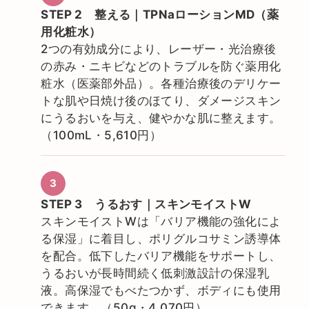
STEP 2 整える｜TPNaローションMD（薬
用化粧水）
2つの有効成分により、レーザー・光治療後
の赤み・ニキビなどのトラブルを防ぐ薬用化
粧水（医薬部外品）。各種治療後のデリケー
トな肌や日焼け後のほてり、ダメージスキン
にうるおいを与え、健やかな肌に整えます。
（100mL・5,610円）
STEP 3 うるおす｜スキンモイストW
スキンモイストWは「バリア機能の強化によ
る保湿」に着目し、ポリグルコサミン誘導体
を配合。低下したバリア機能をサポートし、
うるおいが長時間続く低刺激設計の保湿乳
液。高保湿でもべたつかず、ボディにも使用
できます。（50g・4,070円）