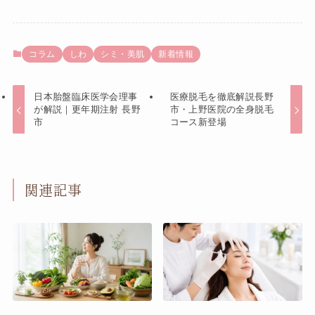
コラム
しわ
シミ・美肌
新着情報
日本胎盤臨床医学会理事
医療脱毛を徹底解説長野
が解説｜更年期注射 長野
市・上野医院の全身脱毛
市
コース新登場
関連記事