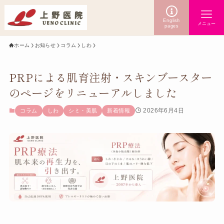
English
メニュー
pages
ホーム
お知らせ
コラム
しわ
PRPによる肌育注射・スキンブースター
のページをリニューアルしました
2026年6月4日
コラム
しわ
シミ・美肌
新着情報